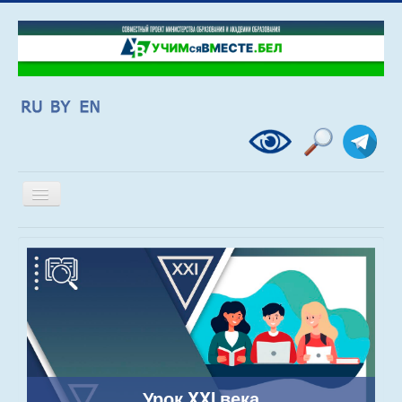
Включить/
выключить
навигацию
Урок XXI века