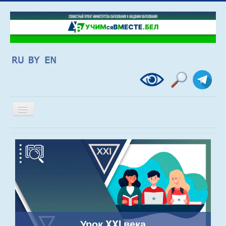
Включить/
выключить
навигацию
Урок XXI века