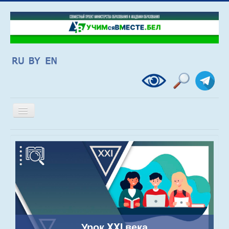
Включить/
выключить
навигацию
Урок XXI века