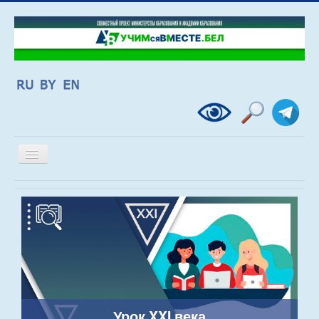
Включить/
выключить
навигацию
Урок XXI века