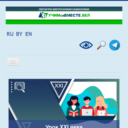
Включить/
выключить
навигацию
Урок XXI века