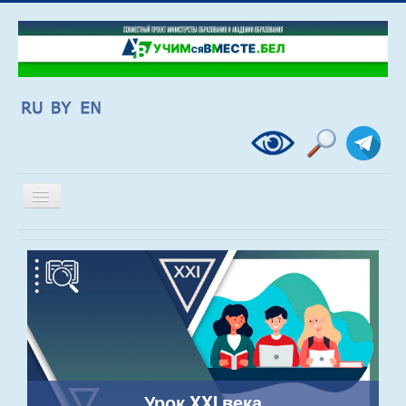
Включить/
выключить
навигацию
Урок XXI века