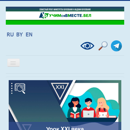
Включить/
выключить
навигацию
Урок XXI века