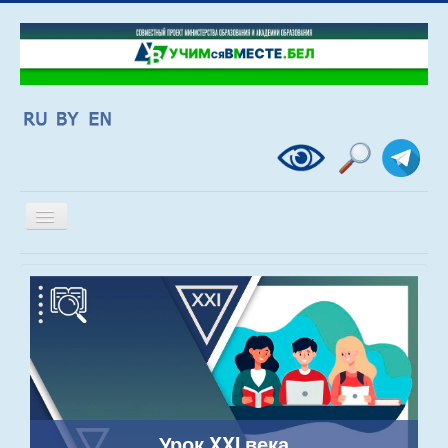
Включить/
выключить
навигацию
Урок XXI века