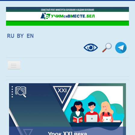
Включить/
выключить
навигацию
Урок XXI века