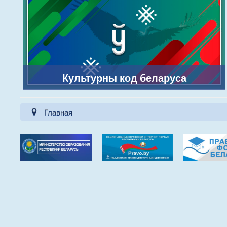
Культурны код беларуса
Главная