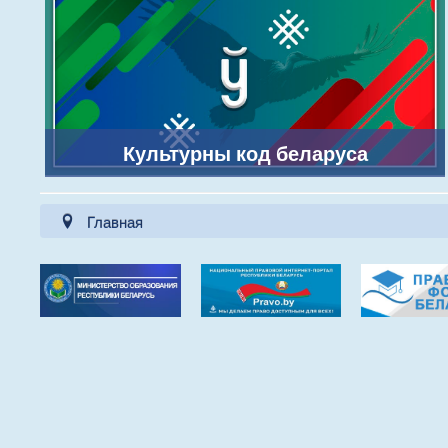
Культурны код беларуса
Главная