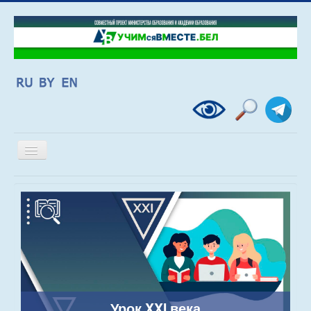
Включить/
выключить
навигацию
Урок XXI века