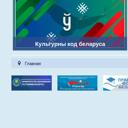
Культурны код беларуса
Главная