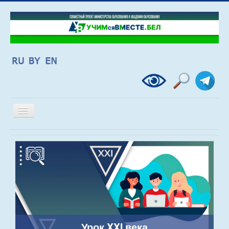
Включить/
выключить
навигацию
Урок XXI века