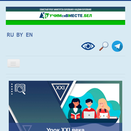
Включить/
выключить
навигацию
Урок XXI века