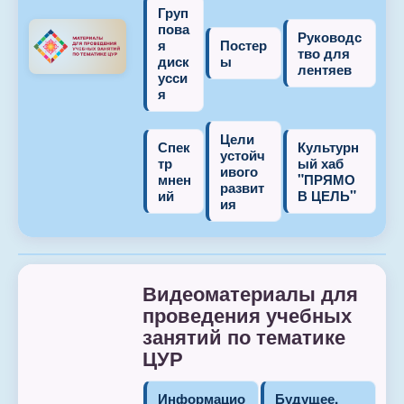
Груп
пова
Руководс
я
Постер
тво для
диск
ы
лентяев
усси
я
Цели
Спек
Культурн
устойч
тр
ый хаб
ивого
мнен
"ПРЯМО
развит
ий
В ЦЕЛЬ"
ия
Видеоматериалы для
проведения учебных
занятий по тематике
ЦУР
Информацио
Будущее,