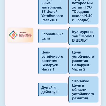
нные
которое мы
материалы:
хотим (ГУО
17 Целей
"Средняя
Устойчивого
школа №40
Развития
г. Гродно)
Культурный
Глобальные
хаб "ПРЯМО
цели
В ЦЕЛЬ"
Цели
Цели
устойчивого
устойчивого
развития
развития
Беларуси.
Беларуси.
Часть 1
Часть 2
Что такое
Цели в
Думай и
области
действуй
устойчивого
развития