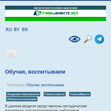
Включить/
выключить
навигацию
Главная
>
Основные разделы ресурса
>
Обучая, воспитываем
Обучая, воспитываем
Категория:
Обучая, воспитываем
Академия образования
Учимся вместе
УчимсяВместе
Обучая воспитываем
В данном разделе представлены методические
материалы для педагогических работников,