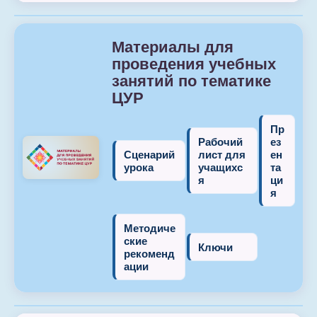
Материалы для
проведения учебных
занятий по тематике
ЦУР
Пр
Рабочий
ез
Сценарий
лист для
ен
урока
учащихс
та
я
ци
я
Методиче
ские
Ключи
рекоменд
ации